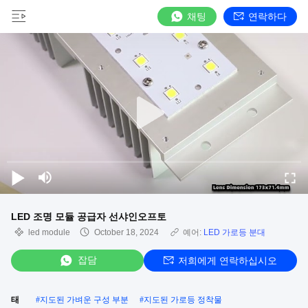
채팅
연락하다
LED 조명 모듈 공급자 선샤인오프토
led module
October 18, 2024
예어:
LED 가로등 분대
잡담
저희에게 연락하십시오
태
#
지도된 가벼운 구성 부분
#
지도된 가로등 정착물