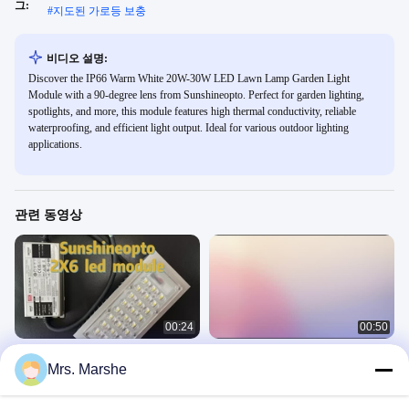
그:
#
지도된 가로등 보충
비디오 설명:
Discover the IP66 Warm White 20W-30W LED Lawn Lamp Garden Light
Module with a 90-degree lens from Sunshineopto. Perfect for garden lighting,
spotlights, and more, this module features high thermal conductivity, reliable
waterproofing, and efficient light output. Ideal for various outdoor lighting
applications.
관련 동영상
00:24
00:50
173mm 렌즈 20W 25W 30W 12Leds
160lm 150mA LED 스트리트 라이트
Mrs. Marshe
SMD5050 LED 라이트 모듈
리트로피트 키트 100W SMD3030 어
레이 렌즈
Led Module
Led Module
April 14, 2025
December 07, 2024