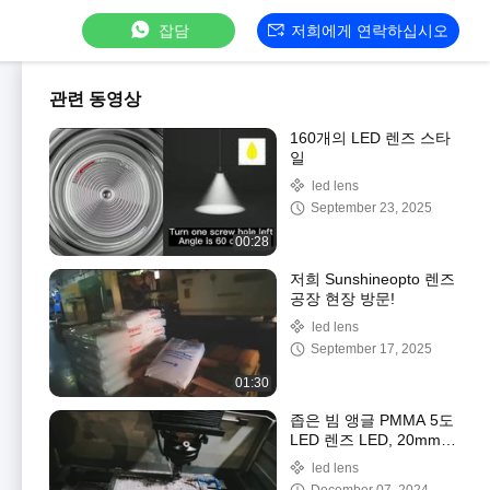
잡담
저희에게 연락하십시오
관련 동영상
160개의 LED 렌즈 스타
일
led lens
September 23, 2025
00:28
저희 Sunshineopto 렌즈
공장 현장 방문!
led lens
September 17, 2025
01:30
좁은 빔 앵글 PMMA 5도
LED 렌즈 LED, 20mm
LED 반사
led lens