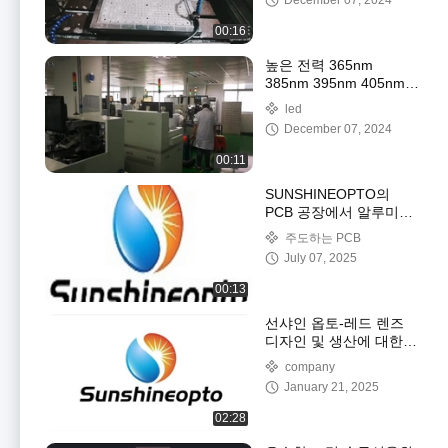
December 07, 2024
00:16
높은 전력 365nm
385nm 395nm 405nm
UV LED CHIP 3535 LED
led
3W 5W 10W smd LED
December 07, 2024
칩
00:11
SUNSHINEOPTO의
PCB 공장에서 알루미늄
LED PCB 보드 생산
주도하는 PCB
July 07, 2025
00:13
선샤인 옵토-레드 렌즈
디자인 및 생산에 대한
소개
company
January 21, 2025
02:28