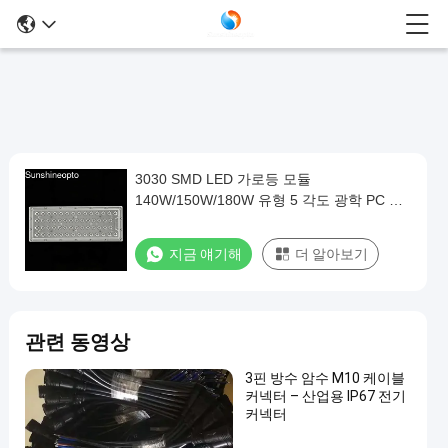
3030 SMD LED 가로등 모듈
3030
140W/150W/180W 유형 5 각도 광학 PC 부
SMD
품
LED
지금 얘기해
더 알아보기
가
로
등
관련 동영상
모
듈
3핀 방수 암수 M10 케이블
커넥터 – 산업용 IP67 전기
140W/150W/180W
커넥터
유