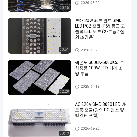
LED 가로등 분대
2026-03-26
형
00:15
5
도매 20W 36포인트 SMD
각
LED PCB 모듈 IP65 등급 고
도
출력 LED 보드 (가로등 / 실
외 조명용)
광
학
LED 가로등 분대
00:51
2026-03-26
PC
색온도 3000K-6000K의 주
부
차장용 100W LED 거리 조
품
명 부품
LED
LED 가로등 분대
지금 얘기해
2025-04-18
가로
2026-
248
02:28
등 분
02-27
의견
공유
대
AC 220V SMD 3030 LED 가
#
로등 모듈(광학 PC 렌즈 및
방열판 포함)
지
도
LED 가로등 분대
2026-02-26
된
00:13