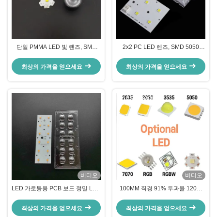
단일 PMMA LED 빛 렌즈, SMD
2x2 PC LED 렌즈, SMD 5050
3535 LED를 위한 LED 광 렌즈
LED 램프에 대한 4 in 1 LED 광 렌
즈
최상의 가격을 얻으세요
최상의 가격을 얻으세요
비디오
비디오
LED 가로등용 PCB 보드 정밀 LED
100MM 직경 91% 투과율 120도
모듈을 갖춘 고성능 LED 렌즈 어레
빔 각도의 투명 PC 커버
이
최상의 가격을 얻으세요
최상의 가격을 얻으세요