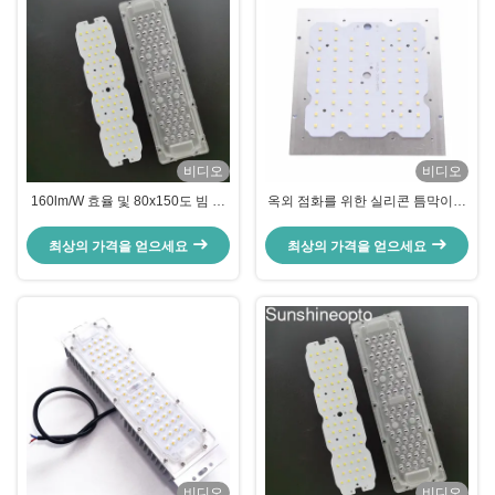
비디오
비디오
160lm/W 효율 및 80x150도 빔 각
옥외 점화를 위한 실리콘 틈막이를
도를 갖춘 SMD 3030 LED 조명 개
가진 정연한 모양 SMD 3030 LED
조 키트
빛 개조 장비 50w 150lm/W
최상의 가격을 얻으세요
최상의 가격을 얻으세요
비디오
비디오