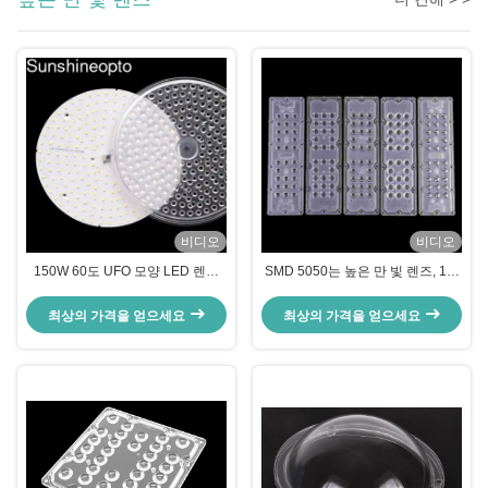
비디오
비디오
150W 60도 UFO 모양 LED 렌즈
SMD 5050는 높은 만 빛 렌즈, 1개
및 SMD 3030 204 포인트 PCB 보
의 30 도에 의하여 지도된 렌즈
드
236x70mm에 대하여 28를 지도했
최상의 가격을 얻으세요
최상의 가격을 얻으세요
습니다