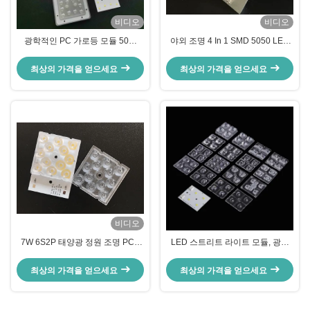
비디오
비디오
광학적인 PC 가로등 모듈 50W
야외 조명 4 In 1 SMD 5050 LED
SMD3030 PCB 모듈 가로등 어레
모듈 10W-15W 150x75도 렌즈와
이 렌즈
함께 방수
최상의 가격을 얻으세요
최상의 가격을 얻으세요
비디오
7W 6S2P 태양광 정원 조명 PCB
LED 스트리트 라이트 모듈, 광학
보드 3030SMD 맞춤형 모듈
PC LED 라이트 렌즈 IESNA 유형
II 도로 조명
최상의 가격을 얻으세요
최상의 가격을 얻으세요