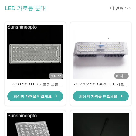
LED 가로등 분대
더 견해 > >
비디오
비디오
3030 SMD LED 가로등 모듈
AC 220V SMD 3030 LED 가로등
140W/150W/180W 유형 5 각도 광
모듈(광학 PC 렌즈 및 방열판 포함)
학 PC 부품
최상의 가격을 얻으세요
최상의 가격을 얻으세요