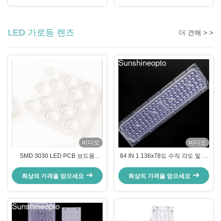
LED 가로등 렌즈
더 견해 > >
비디오
비디오
SMD 3030 LED PCB 보드용
84 IN 1 136x78도 수직 각도 및 광
50x50mm 광학 PC 소재 및 TPIII-M
학 등급 PC 재질 LED 렌즈(실리콘
빔 각도 LED 렌즈
개스킷 포함)
최상의 가격을 얻으세요
최상의 가격을 얻으세요