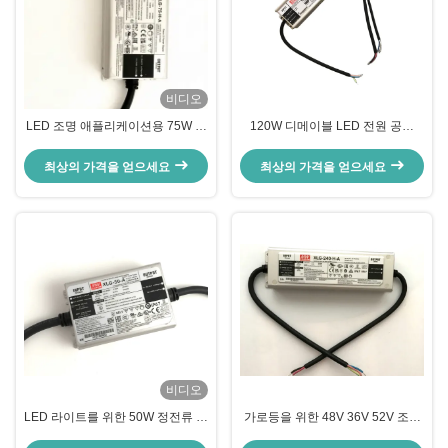
비디오
LED 조명 애플리케이션용 75W 정
120W 디메이블 LED 전원 공급
전력 LED 드라이버 (100-305VAC
48VDC LED 성장 조명
입력)
최상의 가격을 얻으세요
최상의 가격을 얻으세요
비디오
LED 라이트를 위한 50W 정전류 주
가로등을 위한 48V 36V 52V 조정
도하는 전원 공급기 24v 36v 48v
할 수 있는 주도하는 드라이버