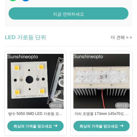
지금 연락하세요
LED 가로등 단위
더 견해 > >
비디오
비디오
방수 5050 SMD LED 가로등 모듈
거리 조명용 173mm 145x70도 빔
10W-15W (LED 보드 및 렌즈 포
각도 렌즈가 있는 12개의 LED
함)
5050 SMD LED 조명 모듈
최상의 가격을 얻으세요
최상의 가격을 얻으세요