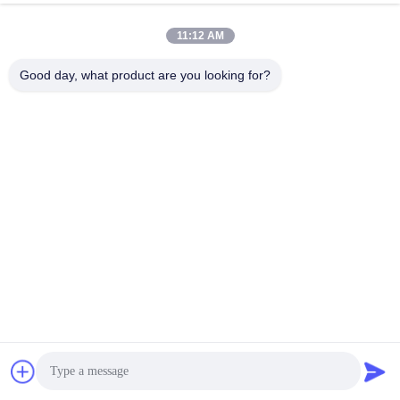
SMD 3030 LED용 151×81° LED
28W SMD 4pcs 3030는 가로등을
가로등 렌즈 고투과율 도로 조명 광
위한 가로등 렌즈 TYPE4-S를 지도
학 제조업체
했습니다
11:12 AM
최상의 가격을 얻으세요
최상의 가격을 얻으세요
Good day, what product are you looking for?
비디오
SunshineOpto LED 가로등 렌즈
10개 핵심 135x55 도는 렌즈 어레
사각 모양 130mm SMD 30 점
이 광학 등급 PC 재료 ROHS 승인
5050
을 이끌었습니다
최상의 가격을 얻으세요
최상의 가격을 얻으세요
Pmma LED 렌즈
더 견해 > >