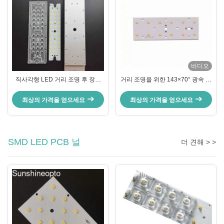
비디오
직사각형 LED 거리 조명 후 장착
거리 조명을 위한 143×70° 광속 각
키트, SKD 거리 조명용 LED 모듈
렌즈를 가진 12W-48W SMD3535
LED PCB 널
최상의 가격을 얻으세요
최상의 가격을 얻으세요
SMD LED PCB 널
더 견해 > >