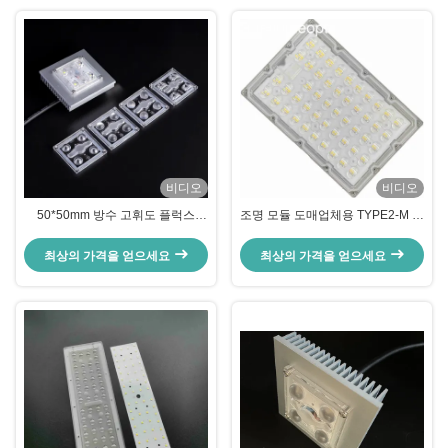
비디오
비디오
50*50mm 방수 고휘도 플럭스
조명 모듈 도매업체용 TYPE2-M 빔
160lm/W LED 가로등 모듈
각도 렌즈가 있는 150W SMD
3030 LED PCB 보드
최상의 가격을 얻으세요
최상의 가격을 얻으세요