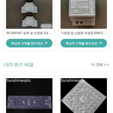
비디오
85-264VAC 입력 및 조명용 3년 보
가정용 및 산업용 조명용 60W 24V
증을 갖춘 LED 전원 공급 장치
정전압 LED 전원 공급 장치 DIN 레
일 장착 가능
최상의 가격을 얻으세요
최상의 가격을 얻으세요
LED 렌즈 배열
더 견해 > >