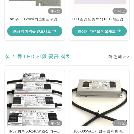
비디오
비디오
1oz 구리 0.2mm 최소한도 구멍 크
LED 조명 단층 백색 PCB 제조업체
기를 가진 관례 SMD LED PCB 널
를 위한 맞춤형 알루미늄 LED PCB
제조자 알루미늄 PCB
보드
최상의 가격을 얻으세요
최상의 가격을 얻으세요
정 전류 LED 전원 공급 장치
더 견해 > >
비디오
비디오
IP67 방수 50-240W 조절 가능한
100-305VAC의 넓은 입력 범위와