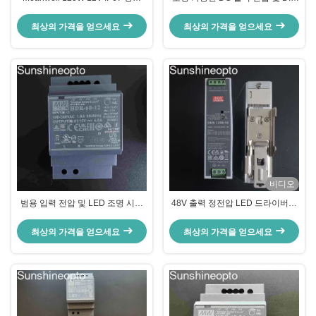
LED 드라이버 정전압 전원 공급 장
레일 장착이 가능한 120-135W
치
LED 전원 공급 장치
최상의 가격을 얻으세요
최상의 가격을 얻으세요
비디오
범용 입력 전압 및 LED 조명 시스
48V 출력 정전압 LED 드라이버가
템에 대한 인증된 안전 규정 준수
포함된 120W 알루미늄 케이스
기능을 갖춘 54W LED 전원 공급
LED 전원 공급 장치
최상의 가격을 얻으세요
최상의 가격을 얻으세요
장치