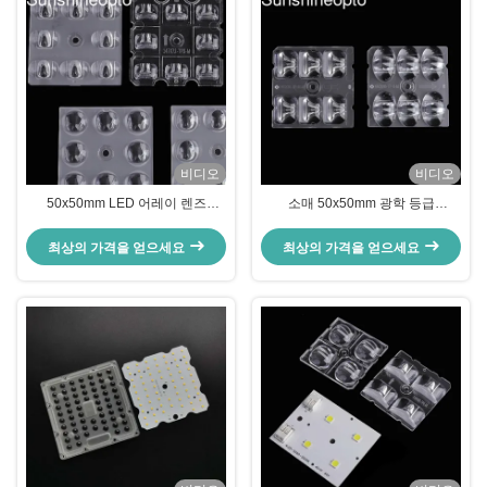
비디오
비디오
50x50mm LED 어레이 렌즈
소매 50x50mm 광학 등급
3030/5050 SMD용 광학 등급 PC
PC/PMMA LED 렌즈
소재
최상의 가격을 얻으세요
최상의 가격을 얻으세요