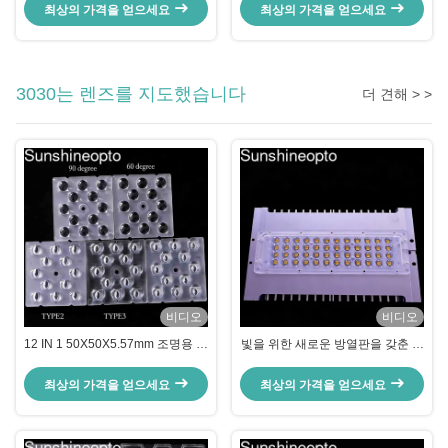
54v 민웰 운전자
240W 쇼트 회로 보호
최상의 가격을 얻으세요
최상의 가격을 얻으세요
3030는 렌즈를 지도했습니다
더 견해 > >
비디오
비디오
12 IN 1 50X50X5.57mm 조명용 광
빛을 위한 새로운 방열판을 갖춘 맞
학 등급 PC LED 렌즈
춤형 90X90도 SMD 3030 LED 모
듈
최상의 가격을 얻으세요
최상의 가격을 얻으세요