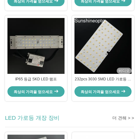
최상의 가격을 얻으세요
최상의 가격을 얻으세요
명용
비디오
IP65 등급 SKD LED 램프
232pcs 3030 SMD LED 가로등 모
듈, 115x150도 빔 각도 및 광학 등
급 PC 렌즈
최상의 가격을 얻으세요
최상의 가격을 얻으세요
LED 가로등 개장 장비
더 견해 > >