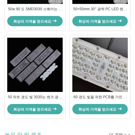
비디오
비디오
50w 90 도 SMD3030 스퀘어는 터
50×50mm 30° 광학 PC LED 렌즈
널 빛을 위한 렌즈를 이끌었습니다
SMD 5050 하이 베이 라이트 산업
및 창고 조명을위한 고효율 좁은 빔
최상의 가격을 얻으세요
최상의 가격을 얻으세요
렌즈
50 와트 갱도 빛 3030는 렌즈 광학
60 갱도 빛을 위한 PCB를 가진 도
적인 PC 물자를 30도 광속 각 지도
에 의하여 지도된 램프 렌즈는 광학
했습니다
렌즈 SMD 3030 Leds를 지도했습
최상의 가격을 얻으세요
최상의 가격을 얻으세요
니다
높은 만 빛 렌즈
더 견해 > >