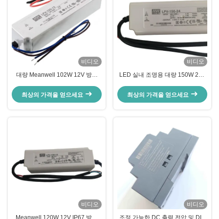
비디오
비디오
대량 Meanwell 102W 12V 방수
LED 실내 조명용 대량 150W 24V
LED 전원 공급 장치 단일 출력
단일 출력 IP67 방수 전원 공급 장
LED 드라이버
치
최상의 가격을 얻으세요
최상의 가격을 얻으세요
비디오
비디오
Meanwell 120W 12V IP67 방수
조정 가능한 DC 출력 전압 및 DIN