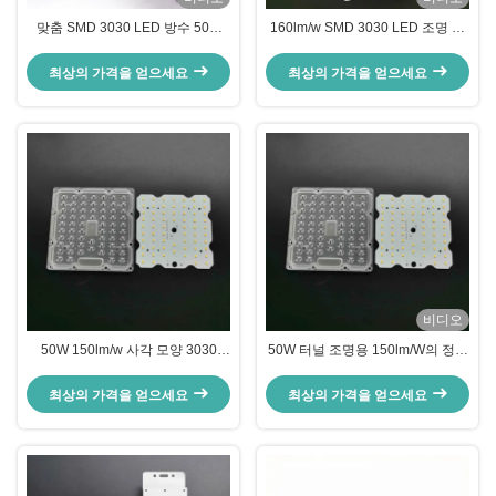
맞춤 SMD 3030 LED 방수 50W
160lm/w SMD 3030 LED 조명 모
LED 모듈 160lm/W 효율
듈 광학 PC 렌즈가 포함된 50W
LED 가로등 개조 키트
최상의 가격을 얻으세요
최상의 가격을 얻으세요
비디오
50W 150lm/w 사각 모양 3030
50W 터널 조명용 150lm/W의 정사
LED 점화 개장 장비 도로 램프를
각형 모양 3030 LED 가로등 개조
위한 64의 Leds
키트
최상의 가격을 얻으세요
최상의 가격을 얻으세요