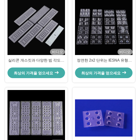
비디오
비디오
실리콘 개스킷과 다양한 빔 각도를
정연한 2x2 단위는 IESNA 유형 II
갖춘 56W LED 렌즈 어레이
도로 점화를 위한 PMMA 렌즈를 지
도했습니다
최상의 가격을 얻으세요
최상의 가격을 얻으세요