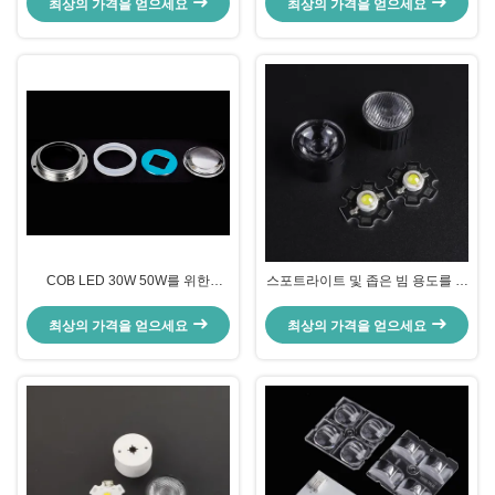
최상의 가격을 얻으세요
최상의 가격을 얻으세요
COB LED 30W 50W를 위한
스포트라이트 및 좁은 빔 용도를 위
ROHS 67 밀리미터 Dia LED 광학
한 93% 투과율 및 5도 빔 각도를
렌즈
갖춘 20mm PMMA LED 렌즈
최상의 가격을 얻으세요
최상의 가격을 얻으세요