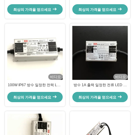
PWM/아날로그 디밍 정전력 LED
5 년 보증으로 150W LED 드라이
드라이버 (조명용)
버
최상의 가격을 얻으세요
최상의 가격을 얻으세요
비디오
비디오
100W IP67 방수 일정한 전력 LED
방수 1A 출력 일정한 전류 LED 드
전원 공급 장치 조정 가능한 출력
라이버 ≥90% 효율성
전류
최상의 가격을 얻으세요
최상의 가격을 얻으세요