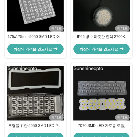
비디오
비디오
175x175mm 5050 SMD LED 어레
IP66 방수 따뜻한 흰색 2700K-
이 렌즈 TYPE2 빔 앵글 평면 빛 렌
6000K LED 모듈(90도 빔 각도)
즈 60W 120W 거리 조명
최상의 가격을 얻으세요
최상의 가격을 얻으세요
비디오
비디오
조명을 위한 5050 SMD LED PCB
7070 SMD LED 가로등 모듈,
보드 및 163X85도 빔 각도 광학 등
158x103도 빔 각도, 5050 SMD
급 PC 소재 렌즈
LED 칩 사용, 50W-120W 보도 조