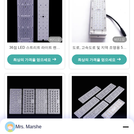
비디오
비디오
36점 LED 스트리트 라이트 렌즈
도로, 고속도로 및 지역 조명용 56-
65x150도 빔 앵글 광학 등급 PC 수
in-1 SMD 3030 LED 가로등 모듈
직 빛 분포
광학 등급 PC 렌즈
최상의 가격을 얻으세요
최상의 가격을 얻으세요
Mrs. Marshe
비디오