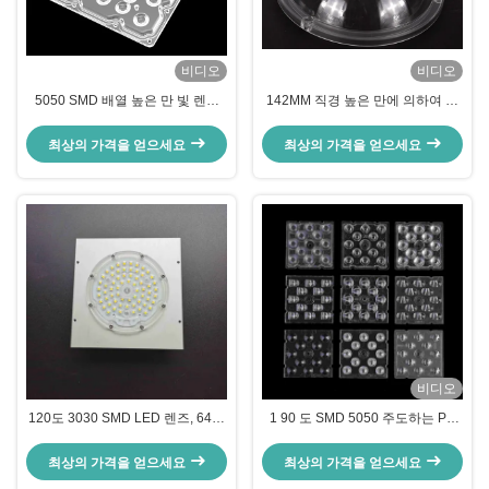
비디오
비디오
5050 SMD 배열 높은 만 빛 렌즈
142MM 직경 높은 만에 의하여 지
30 60 30W-100W 램프를 위한 90
도되는 램프 렌즈 투명한 플라스틱
도 광속 각
PC 덮개 91% Tranmittance
최상의 가격을 얻으세요
최상의 가격을 얻으세요
비디오
120도 3030 SMD LED 렌즈, 64인
1 90 도 SMD 5050 주도하는 PC
1 LED 콜리미터 렌즈
광학렌즈에서 ROHS 높은 만 광 렌
즈 12
최상의 가격을 얻으세요
최상의 가격을 얻으세요