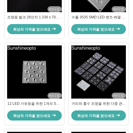
비디오
비디오
조명용 벌크 28인치 1 236 x 70mm
수출 3535 SMD LED 렌즈 배열 28
80x150도 빔 각도 렌즈
In 1 제곱 모듈 100X60도 빔 각도
및 광학 등급 PC 재료
최상의 가격을 얻으세요
최상의 가격을 얻으세요
비디오
비디오
12 LED 가로등을 위한 1개의 SMD
거리와 홍수 조명을 위한 다중 관점
3030 LED 렌즈 배열 50x50mm 광
으로 50x50mm LED 광 렌즈
학 렌즈에 대하여
최상의 가격을 얻으세요
최상의 가격을 얻으세요