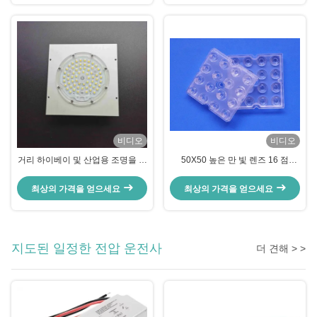
비디오
비디오
거리 하이베이 및 산업용 조명을 위
50X50 높은 만 빛 렌즈 16 점
한 92% 광 투과율의 120° 빔 각도
20/30도 구슬 표면 91%
SMD 3030 LED 조명 렌즈
Tranmittance
최상의 가격을 얻으세요
최상의 가격을 얻으세요
지도된 일정한 전압 운전사
더 견해 > >