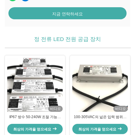
지금 연락하세요
정 전류 LED 전원 공급 장치
비디오
비디오
IP67 방수 50-240W 조절 가능한
100-305VAC의 넓은 입력 범위와
PWM/아날로그 디밍 정전력 LED
5 년 보증으로 150W LED 드라이
드라이버 (조명용)
버
최상의 가격을 얻으세요
최상의 가격을 얻으세요