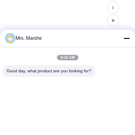
Mrs. Marshe
빠른 연락
8:32 AM
주소
Good day, what product are you looking for?
Room7E는, A의 Binfen Shiji 건물, Longxiang 도로, Longgang
지역, 심천, 중국 518172를 막습니다
전화
86--13510560547
이메일
sales@sunshineopto.com