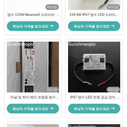
비디오
비디오
방수 120W Meanwell 드라이버 정
159.9W IP67 방수 LED 드라이버
전류 LED 전원 공급 장치 (알루미
93% 고 효율성 일정한 전압 전원
늄 케이스 포함)
공급 34-56V 선택
최상의 가격을 얻으세요
최상의 가격을 얻으세요
비디오
비디오
터널 및 하이 베이 조명용 방수
IP67 방수 LED 전원 공급 장치 –
480W 24V 정전류 + 정전압 LED
실외 조명용 18‑30V DC 0.7A 정전
전원 공급 장치 IP65
류 LED 드라이버
최상의 가격을 얻으세요
최상의 가격을 얻으세요