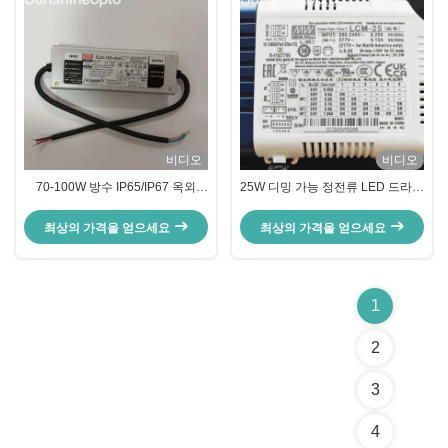
비디오
비디오
70-100W 방수 IP65/IP67 옥외
25W 디밍 가능 정전류 LED 드라이
LED 조명용 알루미늄 하우징이 있
버, 실내 조명용 알루미늄 케이스
는 정전류 LED 전원 공급 장치
포함
최상의 가격을 얻으세요
최상의 가격을 얻으세요
1
2
3
4