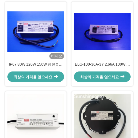
비디오
IP67 80W 120W 150W 정전류는
ELG-100-36A-3Y 2.66A 100W 광
전원 공급기를 이끌었습니다
도 조절이 가능한 LED 라이트 드라
이버
최상의 가격을 얻으세요
최상의 가격을 얻으세요