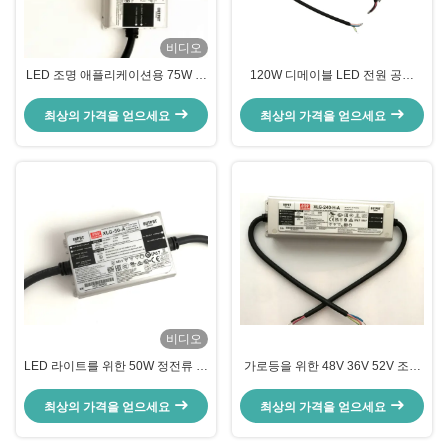
비디오
LED 조명 애플리케이션용 75W 정
120W 디메이블 LED 전원 공급
전력 LED 드라이버 (100-305VAC
48VDC LED 성장 조명
입력)
최상의 가격을 얻으세요
최상의 가격을 얻으세요
비디오
LED 라이트를 위한 50W 정전류 주
가로등을 위한 48V 36V 52V 조정
도하는 전원 공급기 24v 36v 48v
할 수 있는 주도하는 드라이버
54v 민웰 운전자
240W 쇼트 회로 보호
최상의 가격을 얻으세요
최상의 가격을 얻으세요