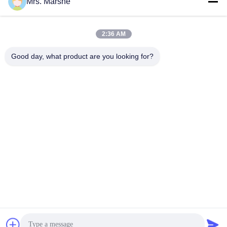
Mrs. Marshe
빠른 연락
2:36 AM
Good day, what product are you looking for?
주소
Room7E는, A의 Binfen Shiji 건물, Longxiang 도로, Longgang
지역, 심천, 중국 518172를 막습니다
전화
86--13510560547
이메일
sales@sunshineopto.com
개인정보 보호 정책
|
사이트맵
| 중국 상등품 LED 가로등 단위
공급자. 저작권 (c) 2014-2026 Sunshine Opto-electronics