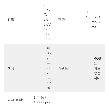
R 
2.2-
2.8V 
R 
/G 
400ma/g 
전압 ::
3.0-
경향 ::
350ma/b 
3.6V 
350ma
/B 
3.0-
3.6V
빨
간 
/ 
RGB
녹
는 
색상:
색 
키워드:
이르
/ 
렀습
파
니다
란
색
1 주 동안 
공급 능력:
100000pcs