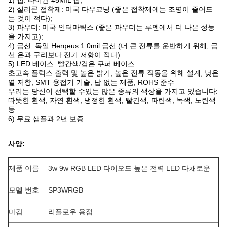
1) 칩: 타이완 45MIL 칩;
2) 실리콘 접착제: 미국 다우코닝 (좋은 접착제에는 조명이 줄어드
는 것이 적다);
3) 파우더: 미국 인터마틱스 (좋은 파우더는 루멘에서 더 나은 성능
을 가지고);
4) 금선: 독일 Herqeus 1.0mil 금선 (더 큰 전류를 운반하기 위해, 금
선 은과 구리보다 전기 저항이 적다)
5) LED 베이스: 빨간색/검은 쿠퍼 베이스.
초고속 플럭스 출력 및 높은 밝기, 높은 전류 작동을 위해 설계, 낮은
열 저항, SMT 용접기 기술, 납 없는 제품, ROHS 준수
우리는 당신이 선택할 수있는 많은 종류의 색상을 가지고 있습니다:
따뜻한 흰색, 자연 흰색, 냉정한 흰색, 빨간색, 파란색, 녹색, 노란색
등
6) 무료 샘플과 2년 보증.
사양:
제품 이름
3w 9w RGB LED 다이오드 높은 전력 LED 다채로운
모델 번호
SP3WRGB
마감
리플로우 용접