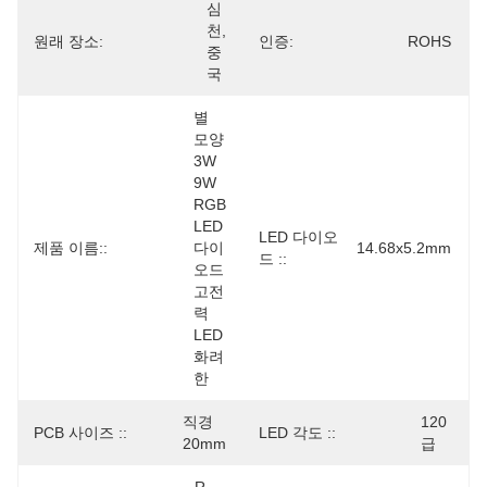
심
천, 
원래 장소:
인증:
ROHS
중
국
별 
모양 
3W 
9W 
RGB 
LED 
LED 다이오
제품 이름::
다이
14.68x5.2mm
드 ::
오드 
고전
력 
LED 
화려
한
직경 
120 
PCB 사이즈 ::
LED 각도 ::
20mm
급