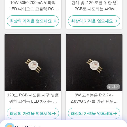
10W 5050 700mA 세라믹
단계 빛, 120 도를 위한 별
LED 다이오드 고출력 RGB
PCB로 지도되는 4x3w
앰버 LED, 높은 열 전도성
RGBW RGB 고성능
최상의 가격을 얻으세요
최상의 가격을 얻으세요
비디오
120도 RGB 지도된 지구 빛을
9W 고성능은 R 2.2V -
위한 고성능 LED 차가운 백
2.8V/G 3V -를 가진 단위를
색/자연적인 백색
3.6V/B 3V - 3.6V 지도했습니
최상의 가격을 얻으세요
최상의 가격을 얻으세요
다