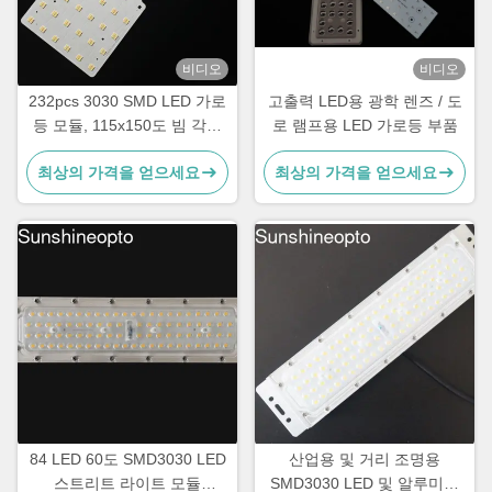
비디오
비디오
232pcs 3030 SMD LED 가로
고출력 LED용 광학 렌즈 / 도
등 모듈, 115x150도 빔 각도
로 램프용 LED 가로등 부품
및 광학 등급 PC 렌즈
최상의 가격을 얻으세요
최상의 가격을 얻으세요
84 LED 60도 SMD3030 LED
산업용 및 거리 조명용
스트리트 라이트 모듈
SMD3030 LED 및 알루미늄