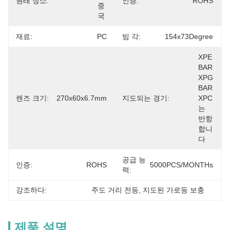
원래 장소:
인증:
ROHS
중
국
재료:
PC
빔 각:
154x73Degree
XPE 
BAR 
XPG 
BAR 
렌즈 크기:
270x60x6.7mm
지도되는 경기:
XPC
는 
반항
합니
다
공급 능
인증:
ROHS
5000PCS/MONTHs
력:
강조하다:
주도 거리 전등
, 
지도된 가로등 보충
제품 설명