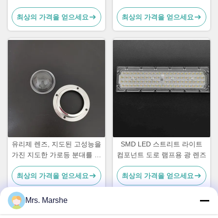
140lm/w 효율과 PC 렌즈
히트싱크가 포함된 50W 90도
최상의 가격을 얻으세요
최상의 가격을 얻으세요
140lm/W 하이 베이 조명 모듈
유리제 렌즈, 지도된 고성능을
SMD LED 스트리트 라이트
가진 지도한 가로등 분대를 반
컴포넌트 도로 램프용 광 렌즈
영하십시오
최상의 가격을 얻으세요
최상의 가격을 얻으세요
Mrs. Marshe