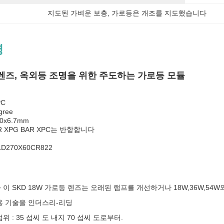
지도된 가벼운 보충
, 
가로등은 개조를 지도했습니다
명
 렌즈, 옥외등 조명을 위한 주도하는 가로등 모듈
PC
gree
0x6.7mm
AR XPG BAR XPC는 반항합니다
D270X60CR822
과 이 SKD 18W 가로등 렌즈는 오래된 램프를 개선하거나 18W,36W,5
용 기술을 인더스리-리딩
위 : 35 섭씨 도 내지 70 섭씨 도로부터.