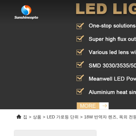
집
>
상품
>
LED 가로등 단위
>
18W 반역자 렌즈, 옥외 