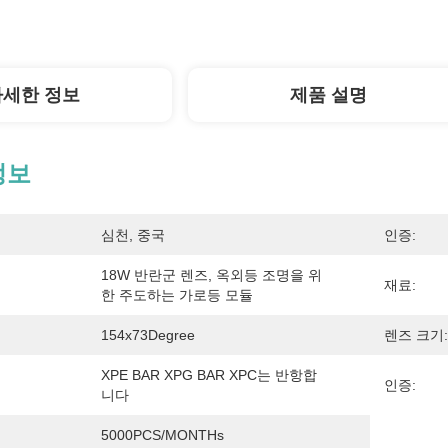
자세한 정보
제품 설명
정보
심천, 중국
인증:
18W 반란군 렌즈, 옥외등 조명을 위
재료:
한 주도하는 가로등 모듈
154x73Degree
렌즈 크기:
XPE BAR XPG BAR XPC는 반항합
인증:
니다
5000PCS/MONTHs