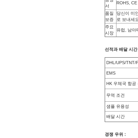
ROHS, CE
서
품질
당신이 미안
보증
로 보내세요
주요
유럽, 남아
시장
선적과 배달 시간 
DHL/UPS/TNT/
EMS
HK 우체국 항공
무역 조건
샘플 유용성
배달 시간
경쟁 우위 :