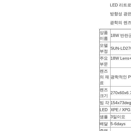
LED 리트
방향성 광은
광학의 렌즈는 
상품
18W 반란
이름
모델
SUN-LD27
부정
주요
18W Len
부문
렌즈
의 재
광학적인 P
료
렌즈
270x60x6
크기
빔 각
154x73deg
LED
XPE / XP
샘플
3일이요
배달
5-6days
증명