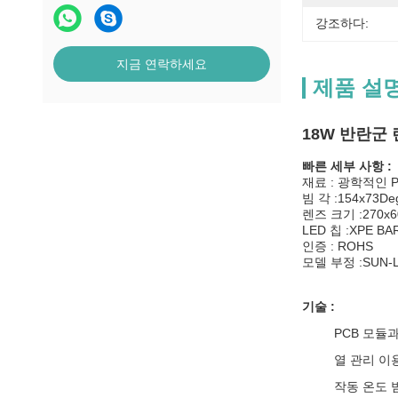
강조하다:
지금 연락하세요
제품 설
18W 반란군
빠른 세부 사항 :
재료 : 광학적인 
빔 각 :154x73De
렌즈 크기 :270x6
LED 칩 :XPE B
인증 : ROHS
모델 부정 :SUN-L
기술 :
PCB 모듈
열 관리 이
작동 온도 범