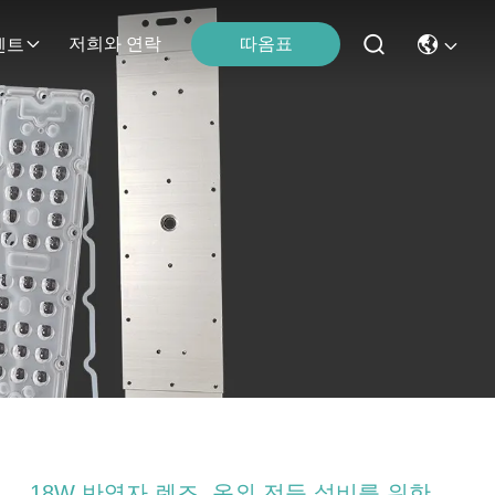
따옴표
저희와 연락
벤트
18W 반역자 렌즈, 옥외 전등 설비를 위한