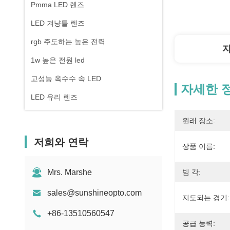
Pmma LED 렌즈
LED 겨냥틀 렌즈
rgb 주도하는 높은 전력
1w 높은 전원 led
고성능 옥수수 속 LED
자세한 
LED 유리 렌즈
원래 장소:
저희와 연락
상품 이름:
Mrs. Marshe
빔 각:
sales@sunshineopto.com
지도되는 경기:
+86-13510560547
공급 능력: