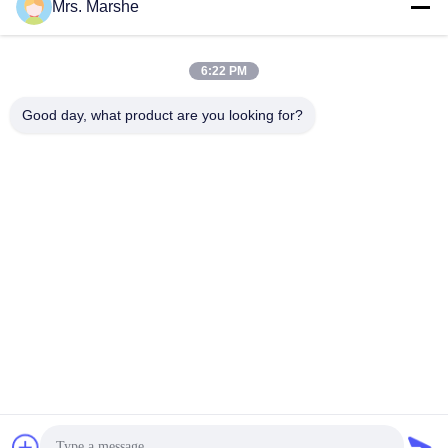
Mrs. Marshe
빠른 연락
6:22 PM
Good day, what product are you looking for?
주소
Room7E는, A의 Binfen Shiji 건물, Longxiang 도로, Longgang
지역, 심천, 중국 518172를 막습니다
전화
86--13510560547
이메일
sales@sunshineopto.com
개인정보 보호 정책
|
사이트맵
| 중국 상등품 LED 가로등 단위
공급자. 저작권 (c) 2014-2026 Sunshine Opto-electronics