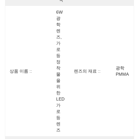
6W 
광
학 
렌
즈, 
가
로
등 
정
착
광학 
상품 이름 ::
렌즈의 재료 ::
물
PMMA
을
위
한 
LED 
가
로
등 
렌
즈