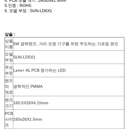
4. PCB 모듈 크기 :160x26x1.5mm
5.인증 : ROHS
6. 모델 부정 : SUN-LD6X1
상술 :
상품
6W 광학렌즈, 거리 조명 기구를 위한 주도하는 가로등 렌즈
이름
모델
SUN-LD5X1
부정
주요
Lens+ AL PCB 증가하는 LED
부문
렌즈
의
광학적인 PMMA
재료
렌즈
160.5X26X4.15mm
크기
PCB
사이
160x26X1.5mm
즈