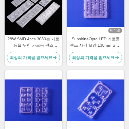
비디오
28W SMD 4pcs 3030는 가로
SunshineOpto LED 가로등
등을 위한 가로등 렌즈
렌즈 사각 모양 130mm SMD
TYPE4-S를 지도했습니다
30 점 5050
최상의 가격을 얻으세요
최상의 가격을 얻으세요