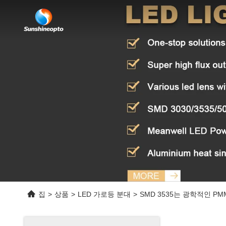
집
>
상품
>
LED 가로등 분대
>
SMD 3535는 광학적인 