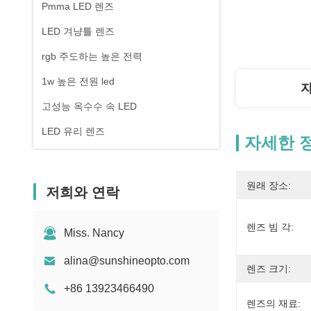
Pmma LED 렌즈
LED 겨냥틀 렌즈
rgb 주도하는 높은 전력
1w 높은 전원 led
고성능 옥수수 속 LED
LED 유리 렌즈
자세한 
원래 장소:
저희와 연락
렌즈 빔 각:
Miss. Nancy
alina@sunshineopto.com
렌즈 크기:
+86 13923466490
렌즈의 재료: