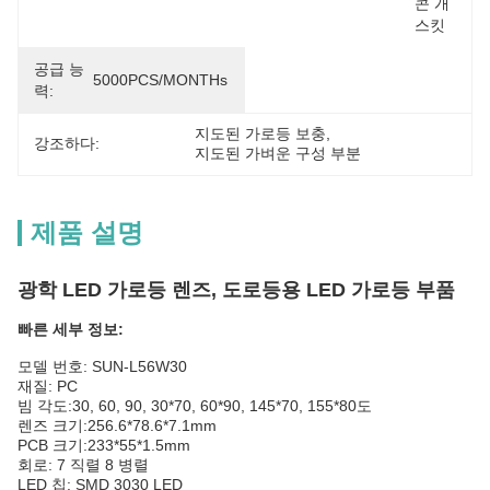
콘 개
스킷
공급 능
5000PCS/MONTHs
력:
지도된 가로등 보충
, 
강조하다:
지도된 가벼운 구성 부분
제품 설명
광학 LED 가로등 렌즈, 도로등용 LED 가로등 부품
빠른 세부 정보:
모델 번호: SUN-L56W30
재질: PC
빔 각도:
30, 60, 90, 30*70, 60*90, 145*70, 155*80도
렌즈 크기:
256.6*78.6*7.1mm
PCB 크기:
233*55*1.5mm
회로: 7 직렬 8 병렬
LED 칩: SMD 3030 LED