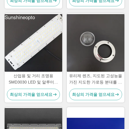
최상의 가격을 얻으세요
최상의 가격을 얻으세요
산업용 및 거리 조명용
유리제 렌즈, 지도된 고성능을
SMD3030 LED 및 알루미늄
가진 지도한 가로등 분대를 반
히트싱크가 포함된 50W 90도
영하십시오
최상의 가격을 얻으세요
최상의 가격을 얻으세요
140lm/W 하이 베이 조명 모듈