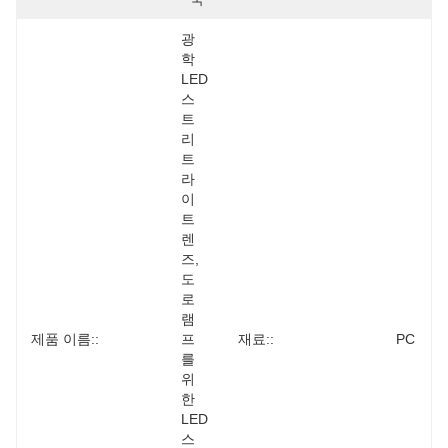
광
학 
LED 
스
트
리
트 
라
이
트 
렌
즈, 
도
로 
램
제품 이름::
프
재료::
PC
를
위
한 
LED 
스