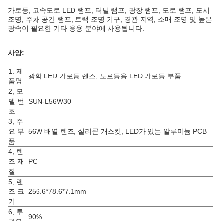
가로등, 고속도로 LED 램프, 터널 램프, 광장 램프, 도로 램프, 도시
조명, 주차 공간 램프, 트랙 조명 기구, 경관 지역, 소매 조명 및 높은
광속이 필요한 기타 응용 분야에 사용됩니다.
사양:
1, 제
광학 LED 가로등 렌즈, 도로등용 LED 가로등 부품
품명
2, 모
델 번
SUN-L56W30
호
3, 주
요 부
56W 배열 렌즈, 실리콘 개스킷, LED가 있는 알루미늄 PCB
품
4, 렌
즈 재
PC
질
5, 렌
즈 크
256.6*78.6*7.1mm
기
6, 투
90%