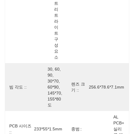
트
리
트 
라
이
트 
구
성 
요
소
30, 60, 
90, 
30*70, 
렌즈 크
빔 각도 ::
60*90, 
256.6*78.6*7.1mm
기 ::
145*70, 
155*80
도
AL 
PCB+ 
PCB 사이즈
233*55*1.5mm
종범::
실리
::