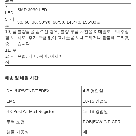
과율
7,
SMD 3030 LED
LED
9, 각
30, 60, 90, 30*70, 60*90, 145*70, 155*80도
도
10, 품
불량품을 받으신 경우, 불량 부품 사진을 이메일로 보내주십
질 보
시오. 추가 요금 없이 교체품을 보내드리거나 환불해 드리겠
증
습니다.
11, 주
요 시
유럽, 남미, 북미, 아시아
장
배송 및 배달 시간:
DHL/UPS/TNT/FEDEX
4-5 영업일
EMS
10-15 영업일
HK Post Air Mail Register
15-18 영업일
무역 조건
FOB|EXW|CIF|CFR
샘플 가용성
예