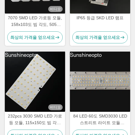
비디오
7070 SMD LED 가로등 모듈,
IP65 등급 SKD LED 램프
158x103도 빔 각도, 5050
SMD LED 칩 사용, 50W-
최상의 가격을 얻으세요
최상의 가격을 얻으세요
120W 보도 조명용
비디오
232pcs 3030 SMD LED 가로
84 LED 60도 SMD3030 LED
등 모듈, 115x150도 빔 각도
스트리트 라이트 모듈
및 광학 등급 PC 렌즈
140lm/w 효율과 PC 렌즈