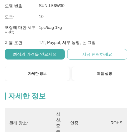
SUN-L56W30
모델 번호:
10
모크:
포장에 대한 세부
1pc/bag 1kg
사항:
T/T, Paypal, 서부 동맹, 돈 그램
지불 조건:
최상의 가격을 얻으세요
지금 연락하세요
자세한 정보
제품 설명
자세한 정보
심
천, 
원래 장소:
인증:
ROHS
중
국