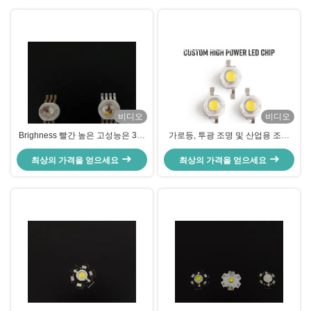
비디오
비디오
Brighness 빨간 높은 고성능은 3개
가로등, 투광 조명 및 산업용 조명
와트, 지도된 60LM 고성능 램프를
OEM LED 제조업체를 위한 3W 고
최상의 가격을 얻으세요
지도했습니다
전력 Bridgelux LED 칩 240lm
최상의 가격을 얻으세요
6000K-6500K 백색 LED 이미터