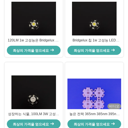
120LM 1w 고성능은 Bridgelux 칩,
Bridgelux 칩 1w 고성능 LED
온난한 백색을 가진 칩을 지도했습
120lm - 130lm는을 위한 지도한 빛
최상의 가격을 얻으세요
니다
최상의 가격을 얻으세요
을 대체합니다
비디오
성장하는 식물, 100LM 3W 고성능
높은 전력 365nm 385nm 395nm
을 위한 관례 1w 고성능 LED는 다
405nm UV LED CHIP 3535 LED
이오드 530NM를 지도했습니다
최상의 가격을 얻으세요
최상의 가격을 얻으세요
3W 5W 10W smd LED 칩