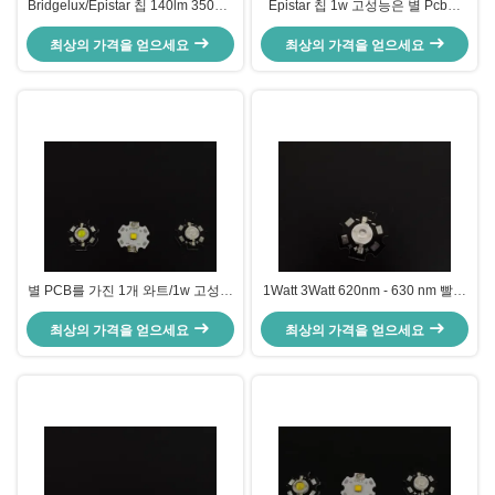
Bridgelux/Epistar 칩 140lm 350ma
Epistar 칩 1w 고성능은 별 Pcb의
1w 고성능 LED 120 정도 LM-80
120도 시야각을 가진 140lm를 지도
최상의 가격을 얻으세요
최상의 가격을 얻으세요
했습니다
별 PCB를 가진 1개 와트/1w 고성능
1Watt 3Watt 620nm - 630 nm 빨간
지도한 발광 다이오드 520nm를 골
고성능은 다이오드, 지도한 칩
최상의 가격을 얻으세요
라내십시오
최상의 가격을 얻으세요
LM80를 지도했습니다