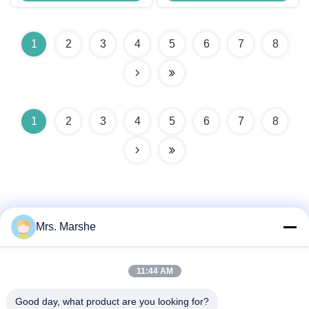
1
2
3
4
5
6
7
8
1
2
3
4
5
6
7
8
Mrs. Marshe
빠른 연락
11:44 AM
Good day, what product are you looking for?
주소