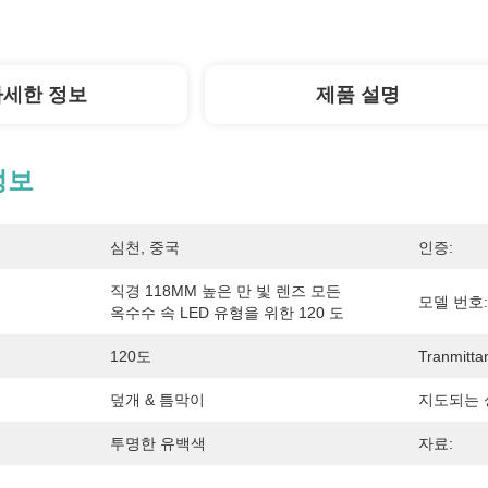
자세한 정보
제품 설명
정보
심천, 중국
인증:
직경 118MM 높은 만 빛 렌즈 모든 
모델 번호:
옥수수 속 LED 유형을 위한 120 도
120도
Tranmitta
덮개 & 틈막이
지도되는 
투명한 유백색
자료: