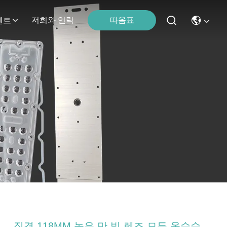
따옴표
저희와 연락
벤트
직경 118MM 높은 만 빛 렌즈 모든 옥수수