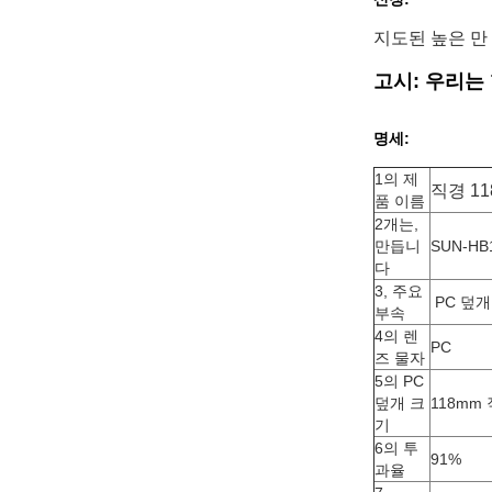
지도된 높은 만 
고시: 우리는
명세:
1의 제
직경 11
품 이름
2개는,
만듭니
SUN-HB
다
3, 주요
PC 덮개
부속
4의 렌
PC
즈 물자
5의 PC
덮개 크
118mm
기
6의 투
91%
과율