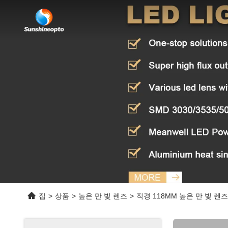
집
>
상품
>
높은 만 빛 렌즈
>
직경 118MM 높은 만 빛 렌즈