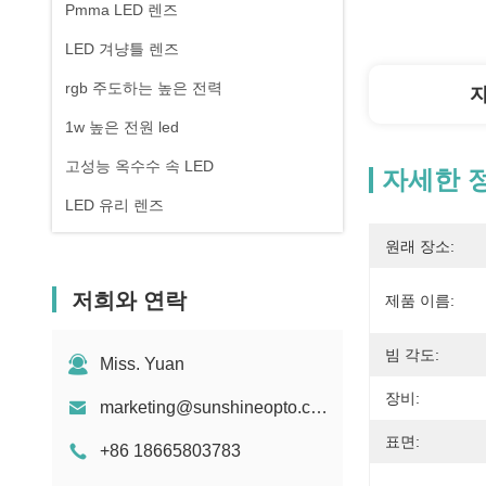
Pmma LED 렌즈
LED 겨냥틀 렌즈
rgb 주도하는 높은 전력
1w 높은 전원 led
고성능 옥수수 속 LED
자세한 
LED 유리 렌즈
원래 장소:
저희와 연락
제품 이름:
빔 각도:
Miss. Yuan
장비:
marketing@sunshineopto.com
표면:
+86 18665803783