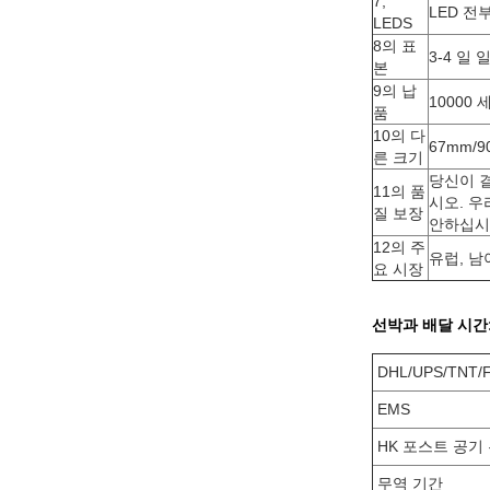
7,
LED 전
LEDS
8의 표
3-4 일 
본
9의 납
10000 
품
10의 다
67mm/9
른 크기
당신이 
11의 품
시오. 우
질 보장
안하십시
12의 주
유럽, 남
요 시장
선박과 배달 시간
DHL/UPS/TNT/
EMS
HK 포스트 공기
무역 기간