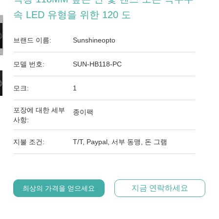
속 LED 유형을 위한 120 도
브랜드 이름:
Sunshineopto
모델 번호:
SUN-HB118-PC
모크:
1
포장에 대한 세부
종이팩
사항:
지불 조건:
T/T, Paypal, 서부 동맹, 돈 그램
지금 연락하세요
최상의 가격을 얻으세요