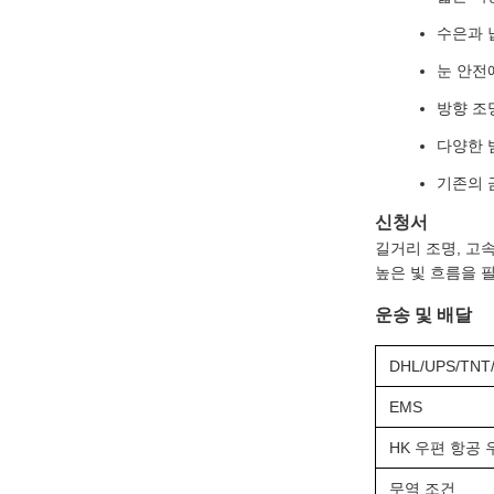
수은과 
눈 안전
방향 조
다양한 빔 
기존의 
신청서
길거리 조명, 고속
높은 빛 흐름을 
운송 및 배달
DHL/UPS/TNT
EMS
HK 우편 항공 
무역 조건