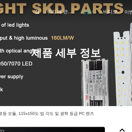
집
우리 에 관한 것
비디오
상품
이
제품 세부 정보
 가로등 모듈, 115x150도 빔 각도 및 광학 등급 PC 렌즈