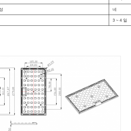
성
네
3 ~ 4 일