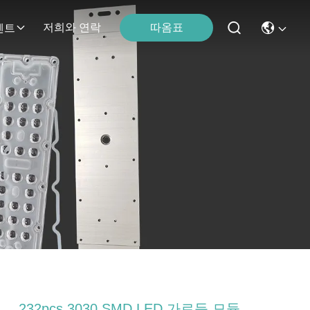
따옴표
저희와 연락
벤트
232pcs 3030 SMD LED 가로등 모듈,