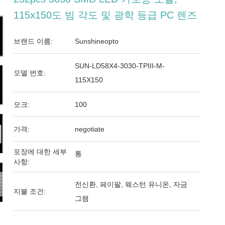
115x150도 빔 각도 및 광학 등급 PC 렌즈
브랜드 이름:
Sunshineopto
SUN-LD58X4-3030-TPIII-M-
모델 번호:
115X150
모크:
100
가격:
negotiate
포장에 대한 세부
통
사항:
전신환, 페이팔, 웨스턴 유니온, 자금
지불 조건:
그램