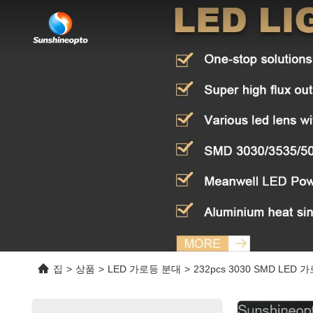
집
>
상품
>
LED 가로등 분대
>
232pcs 3030 SMD LED