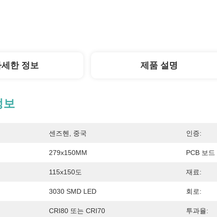
자세한 정보
제품 설명
정보
센즈헨, 중국
인증:
279x150MM
PCB 보드
115x150도
재료:
3030 SMD LED
회로:
CRI80 또는 CRI70
투과율: