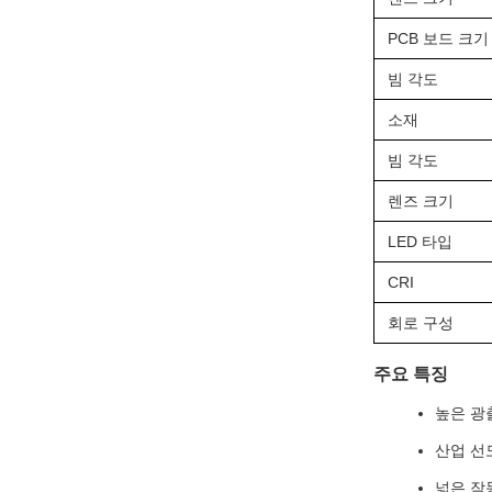
PCB 보드 크기
빔 각도
소재
빔 각도
렌즈 크기
LED 타입
CRI
회로 구성
주요 특징
높은 광
산업 선
넓은 작동 