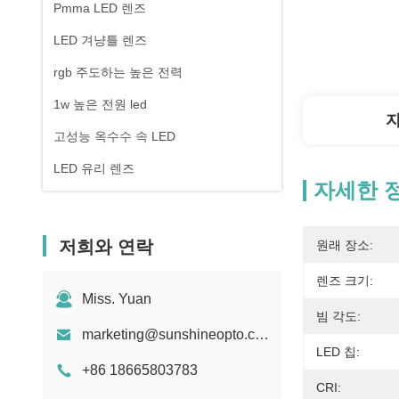
Pmma LED 렌즈
LED 겨냥틀 렌즈
rgb 주도하는 높은 전력
1w 높은 전원 led
고성능 옥수수 속 LED
LED 유리 렌즈
자세한 
저희와 연락
원래 장소:
렌즈 크기:
Miss. Yuan
빔 각도:
marketing@sunshineopto.com
LED 칩:
+86 18665803783
CRI: